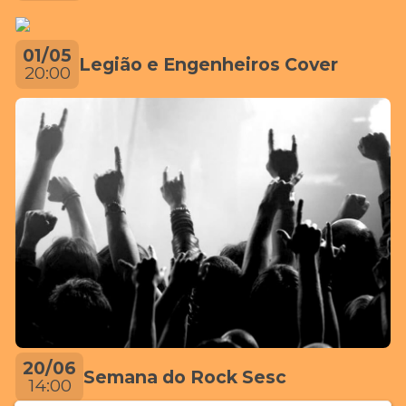
01/05
Legião e Engenheiros Cover
20:00
20/06
Semana do Rock Sesc
14:00